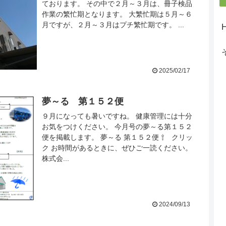
ております。 その中で２月～３月は、冊子検品
作業の繁忙期となります。 大繁忙期は５月～６
月ですが、２月～３月はプチ繁忙期です。 ...
2025/02/17
夢～る 第１５２便
９月になっても暑いですね。 健康管理には十分
お気をつけください。 今月号の夢～る第１５２
便を掲載します。 夢～る 第１５２便 ⇧ クリッ
ク お時間があるときに、ぜひご一読ください。
株式会...
2024/09/13