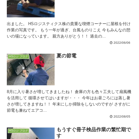
出ました。 HSロジスティクス株の貴重な喫煙コーナーに屋根を付け
作業の写真です。 もう一年が過ぎ、台風ものりこえ 今もみんなの憩
いの場になっています。 親方ありがとう！！ 過去の...
2022/06/06
夏の節電
HSロジ ブログ
8月に入り暑さが増してきましたね！ 倉庫の方も色々工夫して扇風機
を活用して 循環させてはいますが・・・ 今年はお昼ごろには蒸し暑
さが増してきますね！！ 年末にしか掃除をしないのですが さすがに
節電も兼ねてエアコ...
2022/08/05
もうすぐ冊子検品作業の繁忙期で
HSロジ ブログ
す