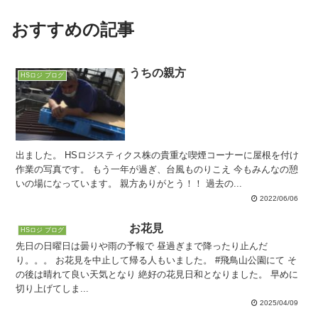
おすすめの記事
うちの親方
HSロジ ブログ
出ました。 HSロジスティクス株の貴重な喫煙コーナーに屋根を付け
作業の写真です。 もう一年が過ぎ、台風ものりこえ 今もみんなの憩
いの場になっています。 親方ありがとう！！ 過去の...
2022/06/06
お花見
HSロジ ブログ
先日の日曜日は曇りや雨の予報で 昼過ぎまで降ったり止んだ
り。。。 お花見を中止して帰る人もいました。 #飛鳥山公園にて そ
の後は晴れて良い天気となり 絶好の花見日和となりました。 早めに
切り上げてしま...
2025/04/09