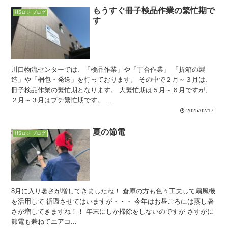
もうすぐ冊子検品作業の繁忙期で
HSロジ ブログ
す
川口物流センターでは、「検品作業」や「丁合作業」 「折箱の製
造」や「梱包・発送」を行っております。 その中で２月～３月は、
冊子検品作業の繁忙期となります。 大繁忙期は５月～６月ですが、
２月～３月はプチ繁忙期です。 ...
2025/02/17
夏の節電
HSロジ ブログ
8月に入り暑さが増してきましたね！ 倉庫の方も色々工夫して扇風機
を活用して 循環させてはいますが・・・ 今年はお昼ごろには蒸し暑
さが増してきますね！！ 年末にしか掃除をしないのですが さすがに
節電も兼ねてエアコ...